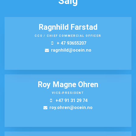
Salg
Ragnhild Farstad
CCO / CHIEF COMMERCIAL OFFICER
+ 47 93655207
ragnhild@ocein.no
Roy Magne Ohren
VICE-PRESIDENT
+47 91 31 29 74
roy.ohren@ocein.no