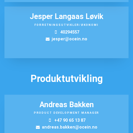
Jesper Langaas Løvik
FORRETNINGSUTVIKLER/ØKONOMI
40294557
jesper@ocein.no
Produktutvikling
Andreas Bakken
PRODUCT DEVELOPMENT MANAGER
+47 90 65 13 87
andreas.bakken@ocein.no