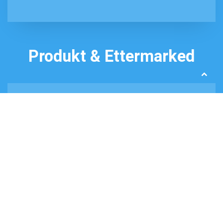
Produkt & Ettermarked
Scroll
til
Support
toppe
+47 412 96 500
support@ocein.no
Ocein AS
OCEIN AS, DALEGATA 137