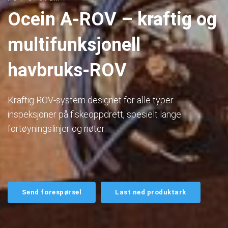
Ocein A-ROV – kraftig og
multifunksjonell
havbruks-ROV
Kraftig ROV-system designet for alle typer
inspeksjoner på fiskeoppdrett, spesielt lange
fortøyningslinjer og nøter.
Send forespørsel
Last ned produktark