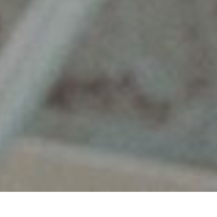
Scroll
til